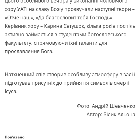
цього особливого вечора у виконанні чоловічого
хору УАТІ на славу Божу прозвучали наступні твори –
«Отче наш», «Да благословит тебя Господь».
Керівник хору – Карина Євтушок, кілька років поспіль
активно займається з студентами богословського
факультету, спрямовуючи їхні таланти для
прославлення Бога.
Натхненний спів створив особливу атмосферу в залі і
підготував присутніх до прийняття символів смерті
Ісуса.
Фото: Андрій Шевченко
Автор: Білик Альона
Пов’язано