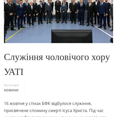
Служіння чоловічого хору
УАТІ
Категорії
НОВИНИ
16 жовтня у стінах БФК відбулося служіння,
присвячене спомину смерті Ісуса Христа. Під час