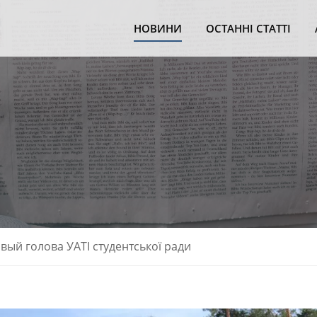
НОВИНИ
ОСТАННI СТАТТI
вый голова УАТІ студентської ради