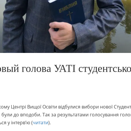
вый голова УАТІ студентсько
кому Центрі Вищої Освіти відбулися вибори нової Студент
кі були до вподоби. Так за результатами голосування гол
ся у інтерв’ю (
читати
).