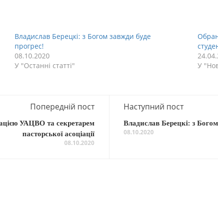
Владислав Берецкі: з Богом завжди буде
Обран
прогрес!
студе
08.10.2020
24.04
У "Останнi статтi"
У "Но
Попередній пост
Наступний пост
трацією УАЦВО та секретарем
Владислав Берецкі: з Богом
08.10.2020
пасторської асоціації
08.10.2020