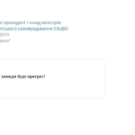
і президент і склад міністрів
нтського самоврядування УАЦВО
.2019
вини"
 завжди буде прогрес!