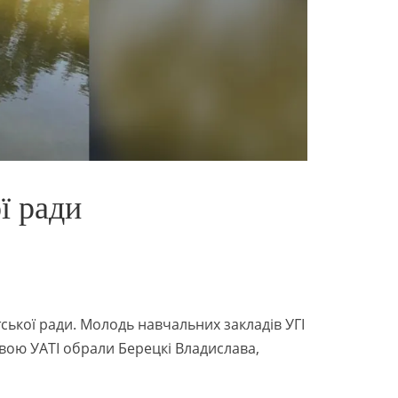
ї ради
ської ради. Молодь навчальних закладів УГІ
овою УАТІ обрали Берецкі Владислава,