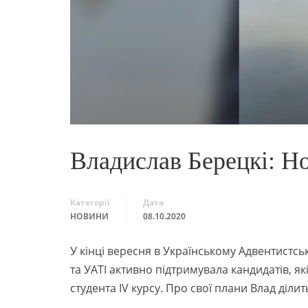
Владислав Берецкі: Но
Категорії
Дата
НОВИНИ
08.10.2020
У кінці вересня в Українському Адвентистсь
та УАТІ активно підтримувала кандидатів, я
студента IV курсу. Про свої плани Влад ділить